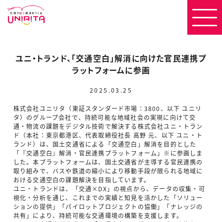
ユニ・トランド、「交通空白」解消に向けた官民連携プ
ラットフォームに参画
2025.03.25
株式会社ユニリタ（東証スタンダード市場：3800、以下 ユニリ
タ）のグループ会社で、持続可能な地域社会の実現に向けて交
通・物流の課題をデジタル技術で解決する株式会社ユニ・トラン
ド（本社：東京都港区、代表取締役社長 高野 元、以下 ユニ・ト
ランド）は、国土交通省による「交通空白」解消を目的とした
「『交通空白』解消・官民連携プラットフォーム」※に参画しま
した。本プラットフォームは、国土交通省が主導する官民連携の
取り組みで、バスや鉄道の縮小により移動手段が限られる地域に
おける交通空白の課題解決を目指しています。
ユニ・トランドは、「交通×DX」の視点から、データの収集・可
視化・分析を通じ、これまでの実績と知見を活かした「ソリュー
ションの提供」「パイロットプロジェクトの協働」「ナレッジの
共有」により、持続可能な交通環境の構築を支援します。