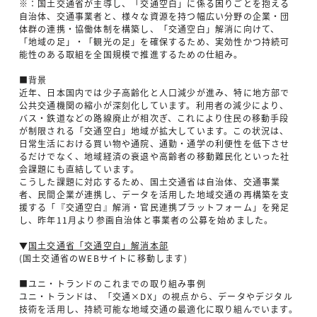
※：国土交通省が主導し、「交通空白」に係る困りごとを抱える
自治体、交通事業者と、様々な資源を持つ幅広い分野の企業・団
体群の連携・協働体制を構築し、「交通空白」解消に向けて、
「地域の足」・「観光の足」を確保するため、実効性かつ持続可
能性のある取組を全国規模で推進するための仕組み。
■背景
近年、日本国内では少子高齢化と人口減少が進み、特に地方部で
公共交通機関の縮小が深刻化しています。利用者の減少により、
バス・鉄道などの路線廃止が相次ぎ、これにより住民の移動手段
が制限される「交通空白」地域が拡大しています。この状況は、
日常生活における買い物や通院、通勤・通学の利便性を低下させ
るだけでなく、地域経済の衰退や高齢者の移動難民化といった社
会課題にも直結しています。
こうした課題に対応するため、国土交通省は自治体、交通事業
者、民間企業が連携し、データを活用した地域交通の再構築を支
援する「『交通空白』解消・官民連携プラットフォーム」を発足
し、昨年11月より参画自治体と事業者の公募を始めました。
▼
国土交通省「交通空白」解消本部
(国土交通省のWEBサイトに移動します)
■ユニ・トランドのこれまでの取り組み事例
ユニ・トランドは、「交通×DX」の視点から、データやデジタル
技術を活用し、持続可能な地域交通の最適化に取り組んでいます。