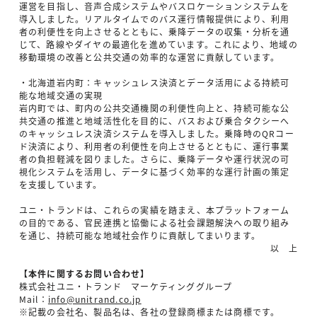
運営を目指し、音声合成システムやバスロケーションシステムを
導入しました。リアルタイムでのバス運行情報提供により、利用
者の利便性を向上させるとともに、乗降データの収集・分析を通
じて、路線やダイヤの最適化を進めています。これにより、地域の
移動環境の改善と公共交通の効率的な運営に貢献しています。
・北海道岩内町：キャッシュレス決済とデータ活用による持続可
能な地域交通の実現
岩内町では、町内の公共交通機関の利便性向上と、持続可能な公
共交通の推進と地域活性化を目的に、バスおよび乗合タクシーへ
のキャッシュレス決済システムを導入しました。乗降時のQRコー
ド決済により、利用者の利便性を向上させるとともに、運行事業
者の負担軽減を図りました。さらに、乗降データや運行状況の可
視化システムを活用し、データに基づく効率的な運行計画の策定
を支援しています。
ユニ・トランドは、これらの実績を踏まえ、本プラットフォーム
の目的である、官民連携と協働による社会課題解決への取り組み
を通じ、持続可能な地域社会作りに貢献してまいります。
以 上
【本件に関するお問い合わせ】
株式会社ユニ・トランド マーケティンググループ
Mail：
info@unitrand.co.jp
※記載の会社名、製品名は、各社の登録商標または商標です。