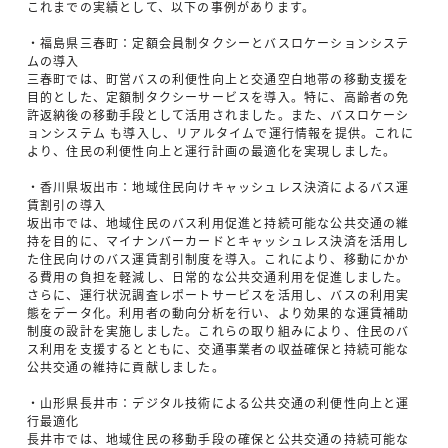
これまでの実績として、以下の事例があります。
・福島県三春町：定額会員制タクシーとバスロケーションシステ
ムの導入
三春町では、町営バスの利便性向上と交通空白地帯の移動支援を
目的とした、定額制タクシーサービスを導入。特に、高齢者の免
許返納後の移動手段として活用されました。また、バスロケーシ
ョンシステム も導入し、リアルタイムで運行情報を提供。これに
より、住民の利便性向上と運行計画の最適化を実現しました。
・香川県坂出市：地域住民向けキャッシュレス決済によるバス運
賃割引の導入
坂出市では、地域住民のバス利用促進と持続可能な公共交通の維
持を目的に、マイナンバーカードとキャッシュレス決済を活用し
た住民向けのバス運賃割引制度を導入。これにより、移動にかか
る費用の負担を軽減し、日常的な公共交通利用を促進しました。
さらに、運行状況調査レポートサービスを活用し、バスの利用実
態をデータ化。利用者の動向分析を行い、より効果的な運賃補助
制度の設計を実施しました。これらの取り組みにより、住民のバ
ス利用を支援するとともに、交通事業者の収益確保と持続可能な
公共交通の維持に貢献しました。
・山形県長井市：デジタル技術による公共交通の利便性向上と運
行最適化
長井市では、地域住民の移動手段の確保と公共交通の持続可能な