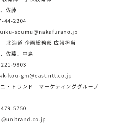
谷、佐藤
-44-2204
uiku-soumu@nakafurano.jp
本‐北海道 企画総務部 広報担当
崎、佐藤、中島
221-9803
kk-kou-gm@east.ntt.co.jp
ユニ・トランド マーケティンググループ
本
479-5750
o@unitrand.co.jp