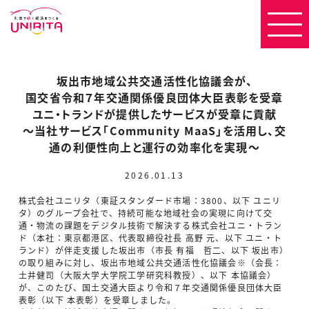
坂出市地域公共交通活性化協議会が、
国交省令和７年交通関係優良団体大臣表彰を受章
ユニ・トランドが提供したサービスが受章に貢献
～当社サービス「Community MaaS」を活用し、交
通の利便性向上と運行の効率化を実現～
2026.01.13
株式会社ユニリタ（東証スタンダード市場：3800、以下 ユニリ
タ）のグループ会社で、持続可能な地域社会の実現に向けて交
通・物流の課題をデジタル技術で解決する株式会社ユニ・トラン
ド（本社：東京都港区、代表取締役社長 高野 元、以下 ユニ・ト
ランド）が伴走支援した坂出市（市長 有福 哲二、以下 坂出市）
の取り組みに対し、坂出市地域公共交通活性化協議会※（会長：
土井健司（大阪大学大学院工学研究科教授）、以下 本協議会）
が、このたび、国土交通大臣より令和７年交通関係優良団体大臣
表彰（以下 本表彰）を受章しました。