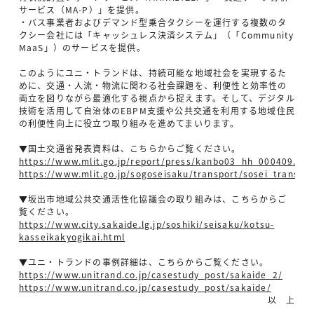
サービス（MA-P）」を提供。
・バス事業者およびデマンド型乗合タクシーを運行する複数のタ
クシー会社には「キャッシュレス決済システム」（「Community
MaaS」）のサービスを提供。
このようにユニ・トランドは、持続可能な地域社会を実現するた
めに、交通・人流・物流に関わる社会課題を、利便性と効率性の
両立を図りながら最適化する視点から捉えます。そして、デジタル
技術を活用して自治体のEBPM支援や公共交通を利用する地域住民
の利便性向上に役立つ取り組みを進めてまいります。
▼国土交通省発表資料は、こちらからご覧ください。
https://www.mlit.go.jp/report/press/kanbo03_hh_000409.htm
https://www.mlit.go.jp/sogoseisaku/transport/sosei_transpo
▼坂出市地域公共交通活性化協議会の取り組みは、こちらからご
覧ください。
https://www.city.sakaide.lg.jp/soshiki/seisaku/kotsu-
kasseikakyogikai.html
▼ユニ・トランドの事例詳細は、こちらからご覧ください。
https://www.unitrand.co.jp/casestudy_post/sakaide_2/
https://www.unitrand.co.jp/casestudy_post/sakaide/
以 上