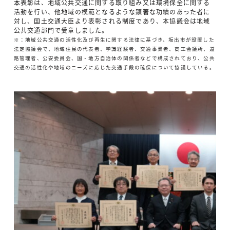
本表彰は、地域公共交通に関する取り組み又は環境保全に関する
活動を行い、他地域の模範となるような顕著な功績のあった者に
対し、国土交通大臣より表彰される制度であり、本協議会は地域
公共交通部門で受章しました。
※：地域公共交通の活性化及び再生に関する法律に基づき、坂出市が設置した
法定協議会で、地域住民の代表者、学識経験者、交通事業者、商工会議所、道
路管理者、公安委員会、国・地方自治体の関係者などで構成されており、公共
交通の活性化や地域のニーズに応じた交通手段の確保について協議している。