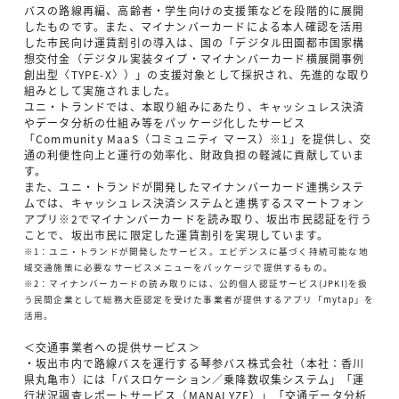
バスの路線再編、高齢者・学生向けの支援策などを段階的に展開
したものです。また、マイナンバーカードによる本人確認を活用
した市民向け運賃割引の導入は、国の「デジタル田園都市国家構
想交付金（デジタル実装タイプ・マイナンバーカード横展開事例
創出型〈TYPE-X〉）」の支援対象として採択され、先進的な取り
組みとして実施されました。
ユニ・トランドでは、本取り組みにあたり、キャッシュレス決済
やデータ分析の仕組み等をパッケージ化したサービス
「Community MaaS（コミュニティ マース）※1」を提供し、交
通の利便性向上と運行の効率化、財政負担の軽減に貢献していま
す。
また、ユニ・トランドが開発したマイナンバーカード連携システ
ムでは、キャッシュレス決済システムと連携するスマートフォン
アプリ※2でマイナンバーカードを読み取り、坂出市民認証を行う
ことで、坂出市民に限定した運賃割引を実現しています。
※1：ユニ・トランドが開発したサービス。エビデンスに基づく持続可能な地
域交通施策に必要なサービスメニューをパッケージで提供するもの。
※2：マイナンバーカードの読み取りには、公的個人認証サービス(JPKI)を扱
う民間企業として総務大臣認定を受けた事業者が提供するアプリ「mytap」を
活用。
＜交通事業者への提供サービス＞
・坂出市内で路線バスを運行する琴参バス株式会社（本社：香川
県丸亀市）には「バスロケーション／乗降数収集システム」「運
行状況調査レポートサービス（MANALYZE）」「交通データ分析