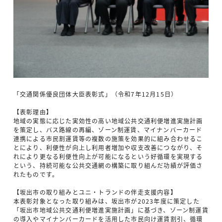
「交通関係優良団体大臣表彰式」（令和7年12月15日）
【表彰理由】
地域の実態に応じた実効性の高い地域公共交通利便増進実施計画
を策定し、バス路線の再編、ゾーン制運賃、マイナンバーカード
連携による市民割運賃等の複数の施策を効果的に組み合わせるこ
とにより、利便性が向上し利用者増加や収支改善につながり、そ
れにより更なる利便性向上が可能になるという好循環を実現する
という、持続可能な公共交通網の構築に取り組んだ功績が評価さ
れたものです。
【坂出市の取り組みとユニ・トランドの伴走支援内容】
本表彰対象となった取り組みは、坂出市が2023年度に策定した
「坂出市地域公共交通利便増進実施計画」に基づき、ゾーン制運賃
の導入やマイナンバーカードを活用した市民向け運賃割引、循環